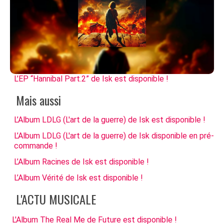
L’EP “Hannibal Part.2” de Isk est disponible !
Mais aussi
L’Album LDLG (L'art de la guerre) de Isk est disponible !
L’Album LDLG (L'art de la guerre) de Isk disponible en pré-
commande !
L’Album Racines de Isk est disponible !
L’Album Vérité de Isk est disponible !
L'ACTU MUSICALE
L'Album The Real Me de Future est disponible !