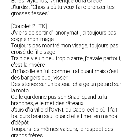
Et les Mykonos, l'Amérique ou la Grèce
J'lui dis : "Choisis où tu veux faire bronzer tes
grosses fesses"
[Couplet 2 : TK]
J'viens de sortir d'l'anonymat, j'ai toujours pas
soigné mon image
Toujours pas montré mon visage, toujours pas
croisé de fille sage
Train de vie un peu trop bizarre, j'cavale partout,
c'est la misère
J'm'habille en full comme trafiquant mais c'est
des bangers que j'visser
Des stories sur un bateau, charge un pétard sur
la moto
Celle qui donne pas son Snap' quand tu la
branches, elle met des râteaux
J'suis d'la ville d'l'OVNI, du Capo, celle où il fait
toujours beau sauf quand elle t'met en mandat
d'dépôt
Toujours les mêmes valeurs, le respect des
grands frères