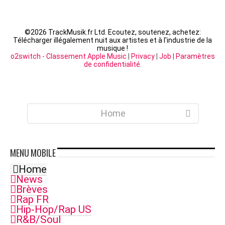
©
2026 TrackMusik.fr Ltd. Ecoutez, soutenez, achetez:
Télécharger illégalement nuit aux artistes et à l'industrie de la
musique !
o2switch
-
Classement Apple Music
|
Privacy
|
Job
|
Paramètres
de confidentialité
.
Home
MENU
MOBILE
Home
News
Brèves
Rap FR
Hip-Hop/Rap US
R&B/Soul