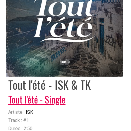
Tout l'été - ISK & TK
Tout l'été - Single
Artiste :
ISK
Track :
#1
Durée :
2:50