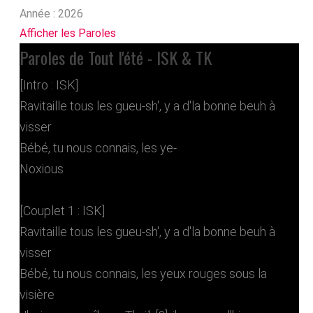
Année :
2026
Afficher les Paroles
Paroles de Tout l'été - ISK & TK
[Intro : ISK]
Ravitaille tous les gueu-sh', y a d'la bonne beuh à
visser
Bébé, tu nous connais, les ye-
Noxious
[Couplet 1 : ISK]
Ravitaille tous les gueu-sh', y a d'la bonne beuh à
visser
Bébé, tu nous connais, les yeux rouges sous la
visière