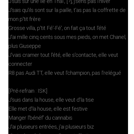
J'suis sur une île en Thaï', [?], j'sens pas l'hiver
J'sais qu'ils sont sur la paille, t'as pas la coffrette de
mon p'tit frère
Grosse villa, p'tit Fé'-Fé', on fait ça tout l'été
J'ai mille cinq cents sous mes pieds, on met Chanel,
plus Giuseppe
J'vais cramer tout l'été, elle s'contacte, ellе veut
connecter
R8 pas Audi TT, еlle veut l'champion, pas l'relégué
[Pré-refrain : ISK]
J'suis dans la house, elle veut d'la tise
Elle met d'la house, elle est festive
Manger l'bénéf' du cannabis
J'ai plusieurs entrées, j'ai plusieurs biz