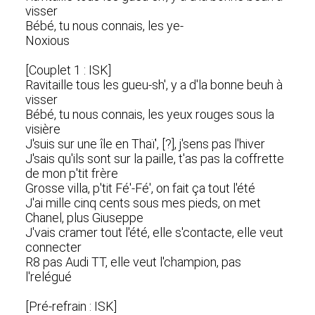
visser
Bébé, tu nous connais, les ye-
Noxious
[Couplet 1 : ISK]
Ravitaille tous les gueu-sh', y a d'la bonne beuh à
visser
Bébé, tu nous connais, les yeux rouges sous la
visière
J'suis sur une île en Thaï', [?], j'sens pas l'hiver
J'sais qu'ils sont sur la paille, t'as pas la coffrette
de mon p'tit frère
Grosse villa, p'tit Fé'-Fé', on fait ça tout l'été
J'ai mille cinq cents sous mes pieds, on met
Chanel, plus Giuseppe
J'vais cramer tout l'été, elle s'contacte, ellе veut
connecter
R8 pas Audi TT, еlle veut l'champion, pas
l'relégué
[Pré-refrain : ISK]