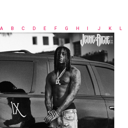
A
B
C
D
E
F
G
H
I
J
K
L