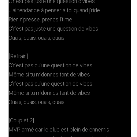
C'n'est pas juste une question d'vibes
J'ai tendance à penser à toi quand j'ride
Rien n'presse, prends l'time
C'n'est pas juste une question de vibes
Ouais, ouais, ouais, ouais
[Refrain]
C'n'est pas qu'une question de vibes
Même si tu m'donnes tant de vibes
C'n'est pas qu'une question de vibes
Même si tu m'donnes tant de vibes
Ouais, ouais, ouais, ouais
[Couplet 2]
MVP, armé car le club est plein de ennemis