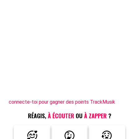
connecte-toi pour gagner des points TrackMusik
RÉAGIS,
À ÉCOUTER
OU
À ZAPPER
?