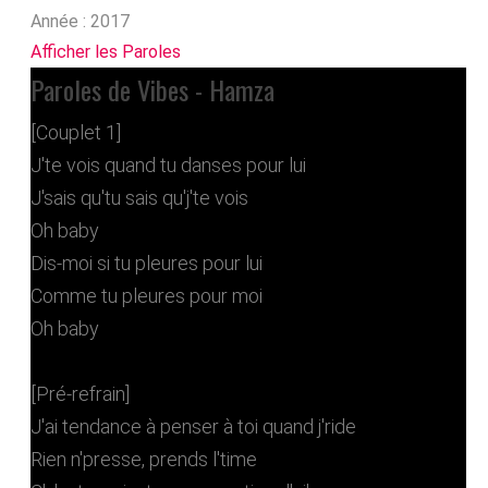
Année :
2017
Afficher les Paroles
Paroles de Vibes - Hamza
[Couplet 1]
J'te vois quand tu danses pour lui
J'sais qu'tu sais qu'j'te vois
Oh baby
Dis-moi si tu pleures pour lui
Comme tu pleures pour moi
Oh baby
[Pré-refrain]
J'ai tendance à penser à toi quand j'ride
Rien n'presse, prends l'time