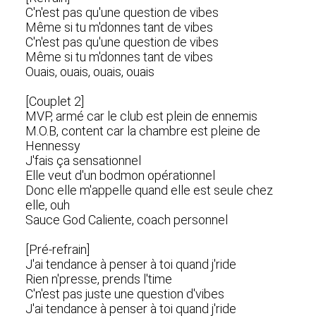
C'n'est pas qu'une question de vibes
Même si tu m'donnes tant de vibes
C'n'est pas qu'une question de vibes
Même si tu m'donnes tant de vibes
Ouais, ouais, ouais, ouais
[Couplet 2]
MVP, armé car le club est plein de ennemis
M.O.B, content car la chambre est pleine de
Hennessy
J'fais ça sensationnel
Elle veut d'un bodmon opérationnel
Donc elle m'appelle quand elle est seule chez
elle, ouh
Sauce God Caliente, coach personnel
[Pré-refrain]
J'ai tendance à penser à toi quand j'ride
Rien n'presse, prends l'time
C'n'est pas juste une question d'vibes
J'ai tendance à penser à toi quand j'ride