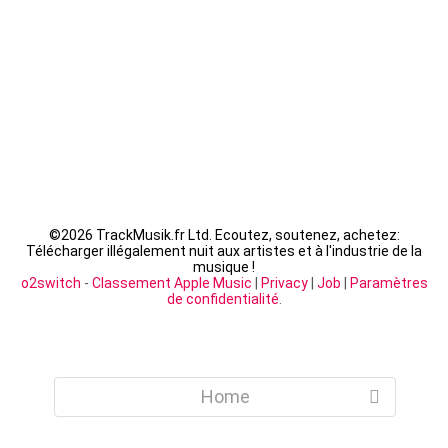
LACRIM - Cipriani
©
2026 TrackMusik.fr Ltd. Ecoutez, soutenez, achetez:
Télécharger illégalement nuit aux artistes et à l'industrie de la
musique !
o2switch
-
Classement Apple Music
|
Privacy
|
Job
|
Paramètres
de confidentialité
.
Home