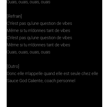
Ouais, ouais, ouais, ouais
[Refrain]
C'n'est pas qu'une question de vibes
Même si tu m'donnes tant de vibes
C'n'est pas qu'une question de vibes
Même si tu m'donnes tant de vibes
Ouais, ouais, ouais, ouais
[Outro]
Donc elle m'appelle quand elle est seule chez elle
Sauce God Caliente, coach personnel