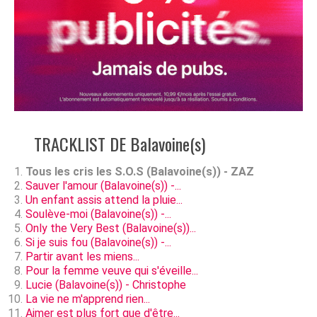
TRACKLIST DE Balavoine(s)
Tous les cris les S.O.S (Balavoine(s)) - ZAZ
Sauver l'amour (Balavoine(s)) -...
Un enfant assis attend la pluie...
Soulève-moi (Balavoine(s)) -...
Only the Very Best (Balavoine(s))...
Si je suis fou (Balavoine(s)) -...
Partir avant les miens...
Pour la femme veuve qui s'éveille...
Lucie (Balavoine(s)) - Christophe
La vie ne m'apprend rien...
Aimer est plus fort que d'être...