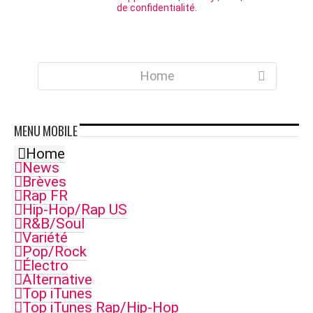
de confidentialité
.
Home
MENU
MOBILE
Home
News
Brèves
Rap FR
Hip-Hop/Rap US
R&B/Soul
Variété
Pop/Rock
Électro
Alternative
Top iTunes
Top iTunes Rap/Hip-Hop