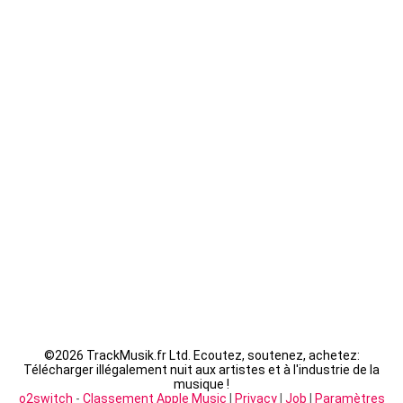
Kaaris - byakugan
Guizmo - La Tanière
Seth Gueko - Saint-Sauveur
Fally Ipupa - XX
LACRIM - Cipriani
©
2026 TrackMusik.fr Ltd. Ecoutez, soutenez, achetez:
Télécharger illégalement nuit aux artistes et à l'industrie de la
musique !
o2switch
-
Classement Apple Music
|
Privacy
|
Job
|
Paramètres