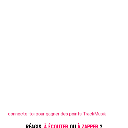
connecte-toi pour gagner des points TrackMusik
RÉAGIS,
À ÉCOUTER
OU
À ZAPPER
?