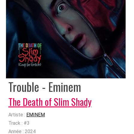
Trouble - Eminem
The Death of Slim Shady
Artiste :
EMINEM
Track :
#3
Année :
2024