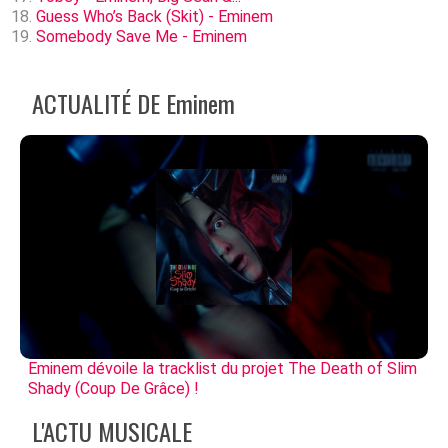
Guess Who’s Back (Skit) - Eminem
Somebody Save Me - Eminem
ACTUALITÉ DE Eminem
Eminem dévoile la tracklist du projet The Death of Slim
Shady (Coup De Grâce) !
L'ACTU MUSICALE