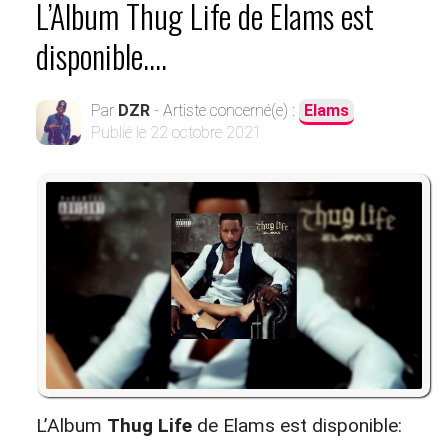
L’Album Thug Life de Elams est
disponible....
Par
DZR
- Artiste concerné(e) :
Elams
Publié le
22 octobre 2021
L’Album
Thug Life
de Elams est disponible: