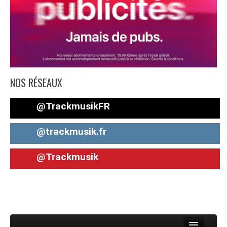
NOS RÉSEAUX
@TrackmusikFR
@trackmusik.fr
@Trackmusik
Toggle