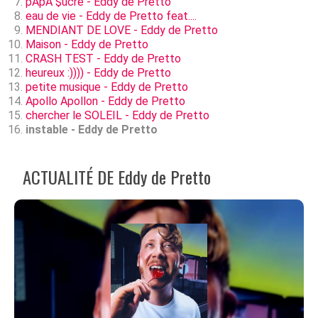
pApA $ucre - Eddy de Pretto
eau de vie - Eddy de Pretto feat....
MENDIANT DE LOVE - Eddy de Pretto
Maison - Eddy de Pretto
CRASH TEST - Eddy de Pretto
heureux :)))) - Eddy de Pretto
petite musique - Eddy de Pretto
Apollo Apollon - Eddy de Pretto
chercher le SOLEIL - Eddy de Pretto
instable - Eddy de Pretto
ACTUALITÉ DE Eddy de Pretto