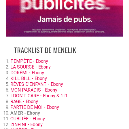
TRACKLIST DE MENELIK
TEMPÊTE - Ebony
LA SOURCE - Ebony
DORÉMI - Ebony
KILL BILL - Ebony
RÊVES D'ENFANT - Ebony
MON PARADIS - Ebony
I DON'T CARE - Ebony & 1t1
RAGE - Ebony
PARTIE DE MOI - Ebony
AMER - Ebony
OUBLIÉE - Ebony
L'INFINI - Ebony