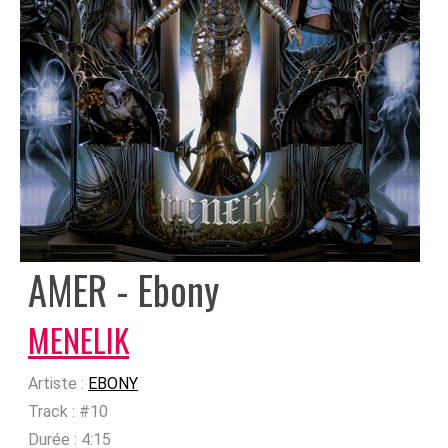
AMER - Ebony
MENELIK
Artiste :
EBONY
Track :
#10
Durée :
4:15