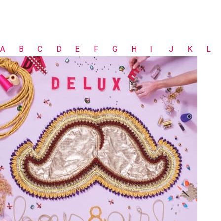
A
B
C
D
E
F
G
H
I
J
K
L