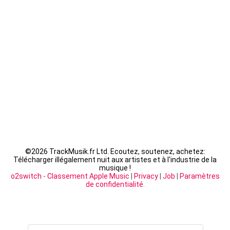
Fally Ipupa - XX
LACRIM - Cipriani
©
2026 TrackMusik.fr Ltd. Ecoutez, soutenez, achetez:
Télécharger illégalement nuit aux artistes et à l'industrie de la
musique !
o2switch
-
Classement Apple Music
|
Privacy
|
Job
|
Paramètres
de confidentialité
.