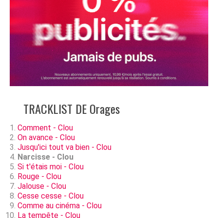
TRACKLIST DE Orages
Comment - Clou
On avance - Clou
Jusqu'ici tout va bien - Clou
Narcisse - Clou
Si t'étais moi - Clou
Rouge - Clou
Jalouse - Clou
Cesse cesse - Clou
Comme au cinéma - Clou
La tempête - Clou