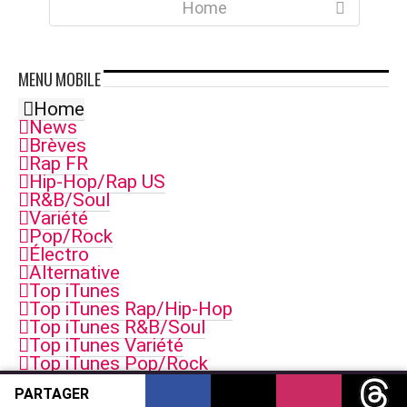
Home
MENU
MOBILE
Home
News
Brèves
Rap FR
Hip-Hop/Rap US
R&B/Soul
Variété
Pop/Rock
Électro
Alternative
Top iTunes
Top iTunes Rap/Hip-Hop
Top iTunes R&B/Soul
Top iTunes Variété
Top iTunes Pop/Rock
Top iTunes Electro
PARTAGER
Top iTunes Singles