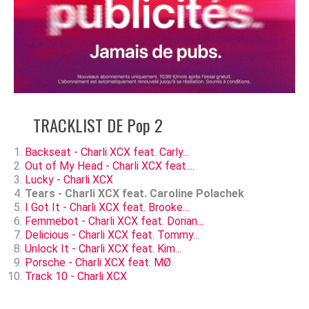
TRACKLIST DE Pop 2
Backseat - Charli XCX feat. Carly...
Out of My Head - Charli XCX feat....
Lucky - Charli XCX
Tears - Charli XCX feat. Caroline Polachek
I Got It - Charli XCX feat. Brooke...
Femmebot - Charli XCX feat. Dorian...
Delicious - Charli XCX feat. Tommy...
Unlock It - Charli XCX feat. Kim...
Porsche - Charli XCX feat. MØ
Track 10 - Charli XCX