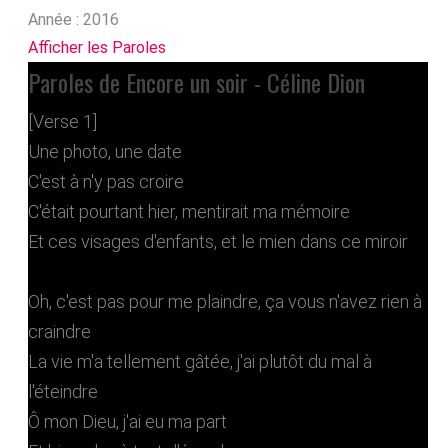
Année :
2016
Afficher les Paroles
Paroles de Encore un soir - Céline Dion
[Verse 1]
Une photo, une date
C'est à n'y pas croire
C'était pourtant hier, mentirait ma mémoire
Et ces visages d'enfants, et le mien dans ce miroir
Oh, c'est pas pour me plaindre, ça vous n'avez rien à
craindre
La vie m'a tellement gâtée, j'ai plutôt du mal à
l'éteindre
Ô mon Dieu, j'ai eu ma part