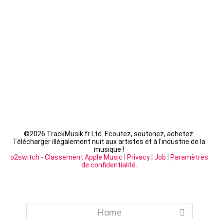
Fally Ipupa - XX
LACRIM - Cipriani
©
2026 TrackMusik.fr Ltd. Ecoutez, soutenez, achetez:
Télécharger illégalement nuit aux artistes et à l'industrie de la
musique !
o2switch
-
Classement Apple Music
|
Privacy
|
Job
|
Paramètres
de confidentialité
.
Home