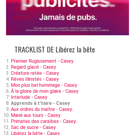
TRACKLIST DE Libérez la bête
Premier Rugissement - Casey
Regard glacé - Casey
Créature ratée - Casey
Rêves illimités - Casey
Mon plus bel hommage - Casey
À la gloire de mon glaire - Casey
Interlude - Casey
Apprends à t'taire - Casey
Aux ordres du maître - Casey...
Marié aux tours - Casey
Primates des caraïbes - Casey...
Sac de sucre - Casey
Libérez la bête - Casey