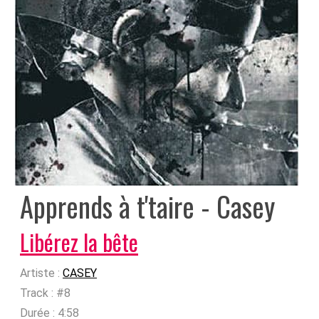
Apprends à t'taire - Casey
Libérez la bête
Artiste :
CASEY
Track :
#8
Durée :
4:58