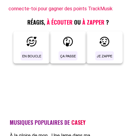
connecte-toi pour gagner des points TrackMusik
RÉAGIS,
À ÉCOUTER
OU
À ZAPPER
?
EN BOUCLE
ÇA PASSE
JE ZAPPE
MUSIQUES POPULAIRES DE
CASEY
À la gloire de mon...
Une lame dans ma...