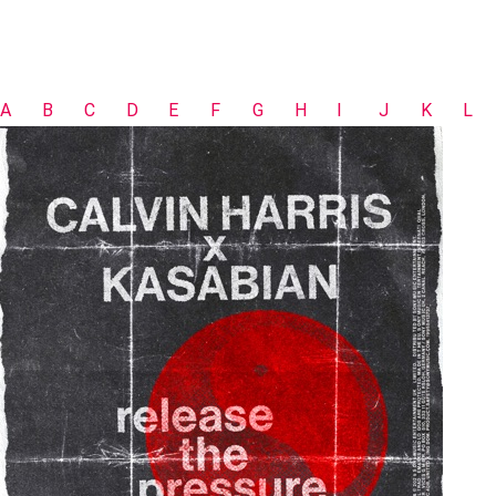
A
B
C
D
E
F
G
H
I
J
K
L