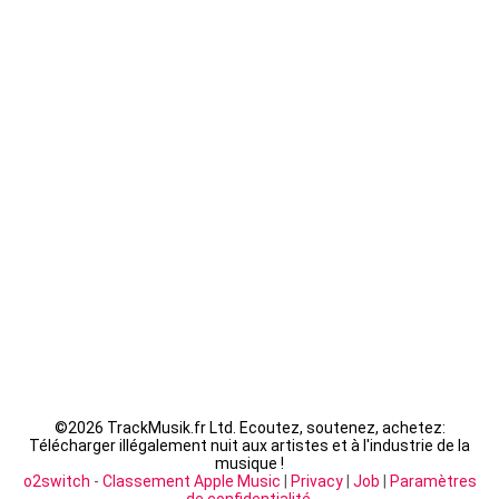
Guizmo - La Tanière
Seth Gueko - Saint-Sauveur
Fally Ipupa - XX
LACRIM - Cipriani
©
2026 TrackMusik.fr Ltd. Ecoutez, soutenez, achetez:
Télécharger illégalement nuit aux artistes et à l'industrie de la
musique !
o2switch
-
Classement Apple Music
|
Privacy
|
Job
|
Paramètres