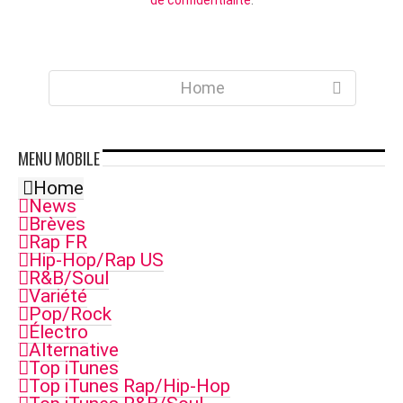
de confidentialité
.
Home
MENU
MOBILE
Home
News
Brèves
Rap FR
Hip-Hop/Rap US
R&B/Soul
Variété
Pop/Rock
Électro
Alternative
Top iTunes
Top iTunes Rap/Hip-Hop