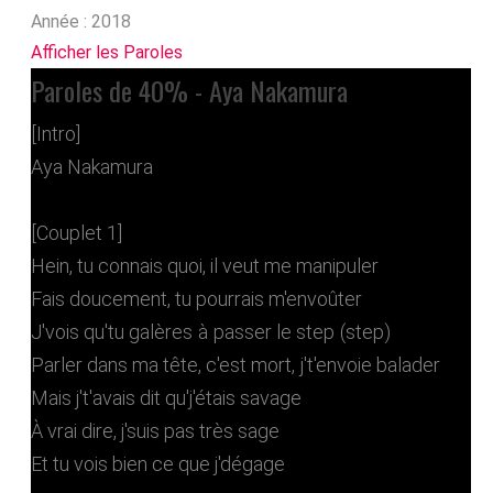
Année :
2018
Afficher les Paroles
Paroles de 40% - Aya Nakamura
[Intro]
Aya Nakamura
[Couplet 1]
Hein, tu connais quoi, il veut me manipuler
Fais doucement, tu pourrais m'envoûter
J'vois qu'tu galères à passer le step (step)
Parler dans ma tête, c'est mort, j't'envoie balader
Mais j't'avais dit qu'j'étais savage
À vrai dire, j'suis pas très sage
Et tu vois bien ce que j'dégage