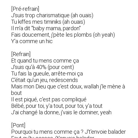
[Pré-refrain]
J'suis trop charismatique (ah ouais)
Tu kiffes mes timiniks (ah ouais)
Il m'a dit "baby mama, pardon"
Fais doucement, j'pète les plombs (oh yeah)
Y'a comme un hic
[Refrain]
Et quand tu mens comme ça
J'suis qu'à 40% (pour cent)
Tu fais la gueule, arrête-moi ça
C'était qu'un jeu, redescends
Mais mon Dieu que c'est doux, wallah j'le mène à
bout
Il est piqué, c'est pas compliqué
Bébé, pour toi, y'a tout, pour toi, y'a tout
J'ai changé la donne, j'vais le dominer, yeah
[Pont]
Pourquoi tu mens comme ça ? J't'envoie balader