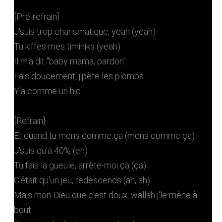
[Pré-refrain]
J'suis trop charismatique, yeah (yeah)
Tu kiffes mes timiniks (yeah)
Il m'a dit "baby mama, pardon"
Fais doucement, j'pète les plombs
Y'a comme un hic
[Refrain]
Et quand tu mens comme ça (mens comme ça)
J'suis qu'à 40% (eh)
Tu fais la gueule, arrête-moi ça (ça)
C'était qu'un jeu, redescends (ah, ah)
Mais mon Dieu que c'est doux, wallah j'le mène à
bout