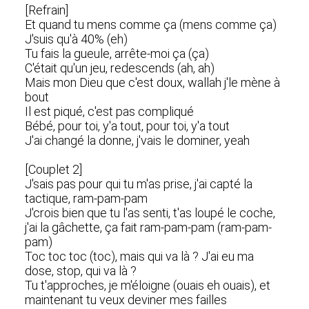
[Refrain]
Et quand tu mens comme ça (mens comme ça)
J'suis qu'à 40% (eh)
Tu fais la gueule, arrête-moi ça (ça)
C'était qu'un jeu, redescends (ah, ah)
Mais mon Dieu que c'est doux, wallah j'le mène à
bout
Il est piqué, c'est pas compliqué
Bébé, pour toi, y'a tout, pour toi, y'a tout
J'ai changé la donne, j'vais le dominer, yeah
[Couplet 2]
J'sais pas pour qui tu m'as prise, j'ai capté la
tactique, ram-pam-pam
J'crois bien que tu l'as senti, t'as loupé le coche,
j'ai la gâchette, ça fait ram-pam-pam (ram-pam-
pam)
Toc toc toc (toc), mais qui va là ? J'ai eu ma
dose, stop, qui va là ?
Tu t'approches, je m'éloigne (ouais eh ouais), et
maintenant tu veux deviner mes failles