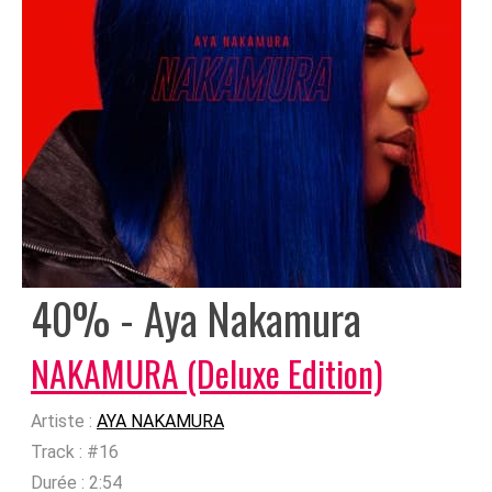
40% - Aya Nakamura
NAKAMURA (Deluxe Edition)
Artiste :
AYA NAKAMURA
Track :
#16
Durée :
2:54