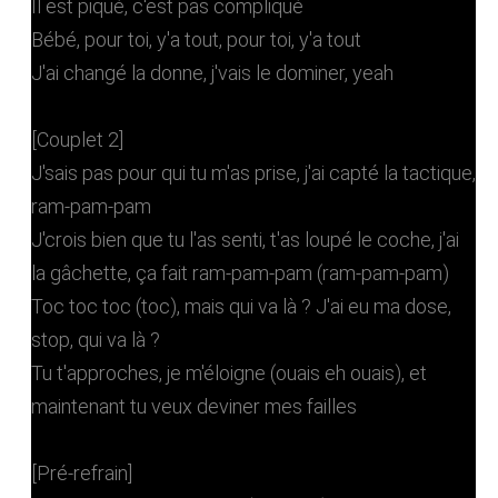
Il est piqué, c'est pas compliqué
Bébé, pour toi, y'a tout, pour toi, y'a tout
J'ai changé la donne, j'vais le dominer, yeah
[Couplet 2]
J'sais pas pour qui tu m'as prise, j'ai capté la tactique,
ram-pam-pam
J'crois bien que tu l'as senti, t'as loupé le coche, j'ai
la gâchette, ça fait ram-pam-pam (ram-pam-pam)
Toc toc toc (toc), mais qui va là ? J'ai eu ma dose,
stop, qui va là ?
Tu t'approches, je m'éloigne (ouais eh ouais), et
maintenant tu veux deviner mes failles
[Pré-refrain]