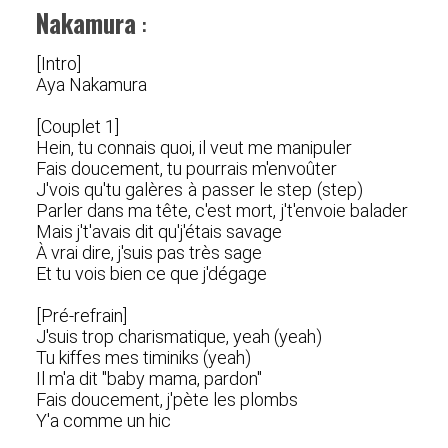
Nakamura
:
[Intro]
Aya Nakamura
[Couplet 1]
Hein, tu connais quoi, il veut me manipuler
Fais doucement, tu pourrais m'envoûter
J'vois qu'tu galères à passer le step (step)
Parler dans ma tête, c'est mort, j't'envoie balader
Mais j't'avais dit qu'j'étais savage
À vrai dire, j'suis pas très sage
Et tu vois bien ce que j'dégage
[Pré-refrain]
J'suis trop charismatique, yeah (yeah)
Tu kiffes mes timiniks (yeah)
Il m'a dit "baby mama, pardon"
Fais doucement, j'pète les plombs
Y'a comme un hic