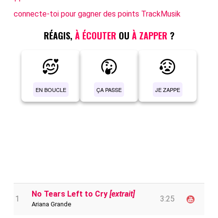
connecte-toi pour gagner des points TrackMusik
RÉAGIS,
À ÉCOUTER
OU
À ZAPPER
?
EN BOUCLE
ÇA PASSE
JE ZAPPE
No Tears Left to Cry
[extrait]
1
3:25
Ariana Grande