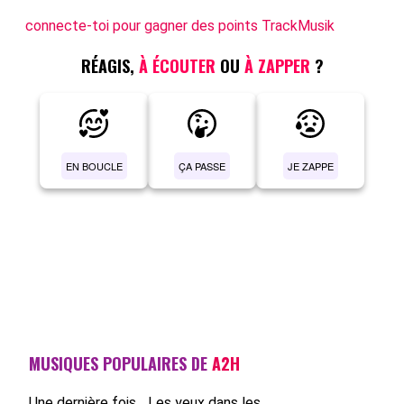
connecte-toi pour gagner des points TrackMusik
RÉAGIS,
À ÉCOUTER
OU
À ZAPPER
?
EN BOUCLE
ÇA PASSE
JE ZAPPE
MUSIQUES POPULAIRES DE
A2H
Une dernière fois...
Les yeux dans les...