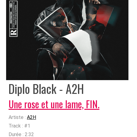
Diplo Black - A2H
Une rose et une lame, FIN.
Artiste :
A2H
Track :
#1
Durée :
2:32