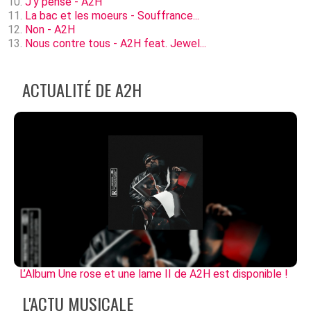
J'y pense - A2H
La bac et les moeurs - Souffrance...
Non - A2H
Nous contre tous - A2H feat. Jewel...
ACTUALITÉ DE A2H
L’Album Une rose et une lame II de A2H est disponible !
L'ACTU MUSICALE