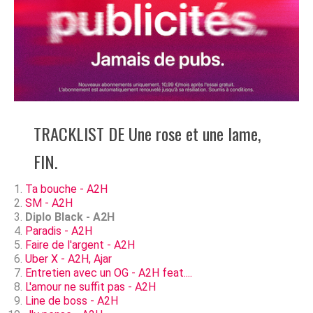
TRACKLIST DE Une rose et une lame,
FIN.
Ta bouche - A2H
SM - A2H
Diplo Black - A2H
Paradis - A2H
Faire de l'argent - A2H
Uber X - A2H, Ajar
Entretien avec un OG - A2H feat....
L'amour ne suffit pas - A2H
Line de boss - A2H