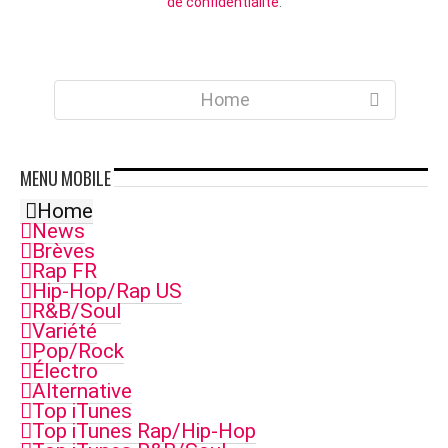
de confidentialité
.
Home
MENU
MOBILE
Home
News
Brèves
Rap FR
Hip-Hop/Rap US
R&B/Soul
Variété
Pop/Rock
Électro
Alternative
Top iTunes
Top iTunes Rap/Hip-Hop