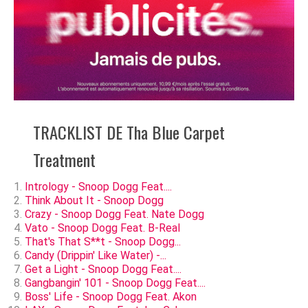
TRACKLIST DE Tha Blue Carpet
Treatment
Intrology - Snoop Dogg Feat....
Think About It - Snoop Dogg
Crazy - Snoop Dogg Feat. Nate Dogg
Vato - Snoop Dogg Feat. B-Real
That's That S**t - Snoop Dogg...
Candy (Drippin' Like Water) -...
Get a Light - Snoop Dogg Feat....
Gangbangin' 101 - Snoop Dogg Feat....
Boss' Life - Snoop Dogg Feat. Akon