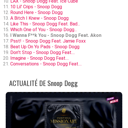
LAX - Snoop Dogg Feat. Ice Cube
10 Lil' Crips - Snoop Dogg
Round Here - Snoop Dogg
A Bitch I Knew - Snoop Dogg
Like This - Snoop Dogg Feat. Bad...
Which One of You - Snoop Dogg...
I Wanna F**k You - Snoop Dogg Feat. Akon
Psst! - Snoop Dogg Feat. Jamie Foxx
Beat Up On Yo Pads - Snoop Dogg
Don't Stop - Snoop Dogg Feat....
Imagine - Snoop Dogg Feat....
Conversations - Snoop Dogg Feat....
ACTUALITÉ DE Snoop Dogg