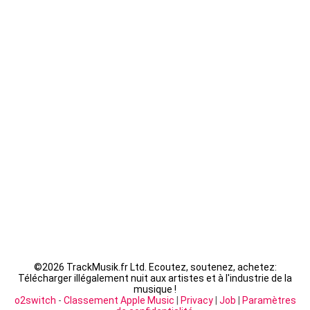
Kaaris - byakugan
Guizmo - La Tanière
Seth Gueko - Saint-Sauveur
Fally Ipupa - XX
LACRIM - Cipriani
©
2026 TrackMusik.fr Ltd. Ecoutez, soutenez, achetez:
Télécharger illégalement nuit aux artistes et à l'industrie de la
musique !
o2switch
-
Classement Apple Music
|
Privacy
|
Job
|
Paramètres