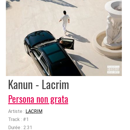
Kanun - Lacrim
Persona non grata
Artiste :
LACRIM
Track :
#1
Durée :
2:31