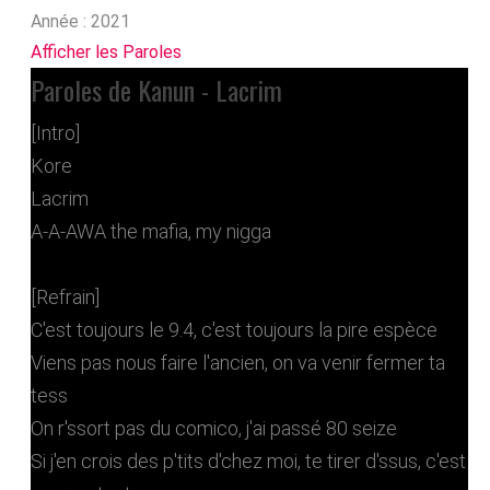
Année :
2021
Afficher les Paroles
Paroles de Kanun - Lacrim
[Intro]
Kore
Lacrim
A-A-AWA the mafia, my nigga
[Refrain]
C'est toujours le 9.4, c'est toujours la pire espèce
Viens pas nous faire l'ancien, on va venir fermer ta
tess
On r'ssort pas du comico, j'ai passé 80 seize
Si j'en crois des p'tits d'chez moi, te tirer d'ssus, c'est