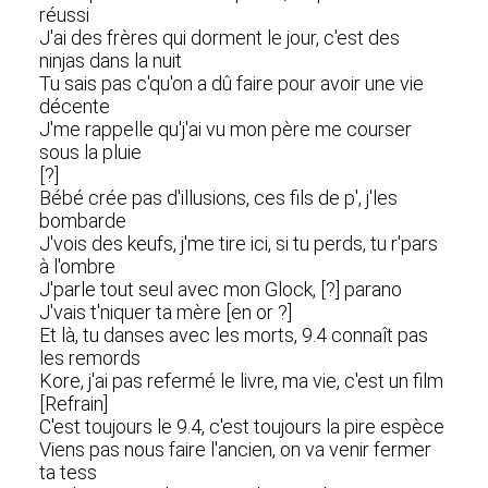
réussi
J'ai des frères qui dorment le jour, c'est des
ninjas dans la nuit
Tu sais pas c'qu'on a dû faire pour avoir une vie
décente
J'me rappelle qu'j'ai vu mon père me courser
sous la pluie
[?]
Bébé crée pas d'illusions, ces fils de p', j'les
bombarde
J'vois des keufs, j'me tire ici, si tu perds, tu r'pars
à l'ombre
J'parle tout seul avec mon Glock, [?] parano
J'vais t'niquer ta mère [en or ?]
Et là, tu danses avec les morts, 9.4 connaît pas
les remords
Kore, j'ai pas refermé le livre, ma vie, c'est un film
[Refrain]
C'est toujours le 9.4, c'est toujours la pire espèce
Viens pas nous faire l'ancien, on va venir fermer
ta tess