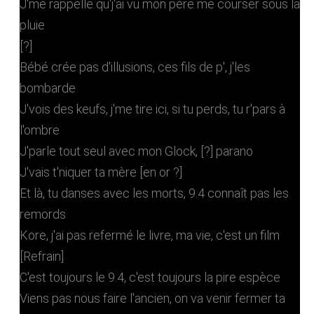
J'me rappelle qu'j'ai vu mon père me courser sous la
pluie
[?]
Bébé crée pas d'illusions, ces fils de p', j'les
bombarde
J'vois des keufs, j'me tire ici, si tu perds, tu r'pars à
l'ombre
J'parle tout seul avec mon Glock, [?] parano
J'vais t'niquer ta mère [en or ?]
Et là, tu danses avec les morts, 9.4 connaît pas les
remords
Kore, j'ai pas refermé le livre, ma vie, c'est un film
[Refrain]
C'est toujours le 9.4, c'est toujours la pire espèce
Viens pas nous faire l'ancien, on va venir fermer ta